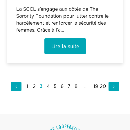
La SCCL s’engage aux côtés de The
Sorority Foundation pour lutter contre le
harcèlement et renforcer la sécurité des
femmes. Grâce à l’a...
Lire la suite
‹
...
›
1
2
3
4
5
6
7
8
19
20