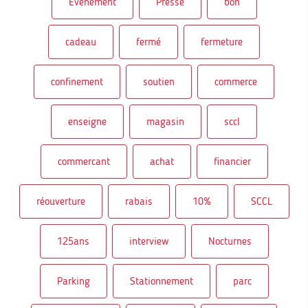
Evénement
Presse
bon
cadeau
fermé
fermeture
confinement
soutien
commerce
enseigne
magasin
sccl
commercant
achat
financier
réouverture
rabais
10%
SCCL
125ans
interview
Nocturnes
Parking
Stationnement
parc