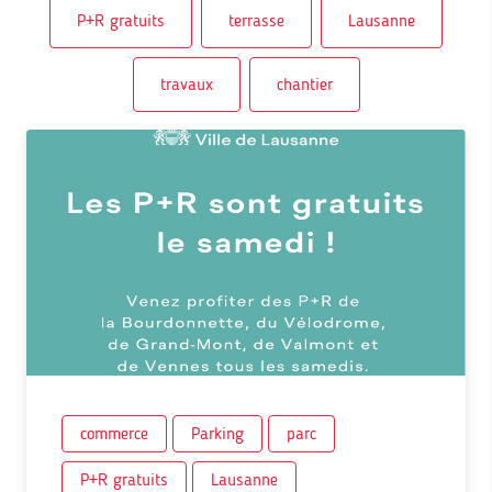
P+R gratuits
terrasse
Lausanne
travaux
chantier
commerce
Parking
parc
P+R gratuits
Lausanne