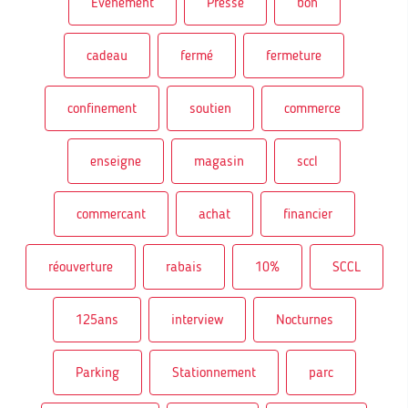
Evénement
Presse
bon
cadeau
fermé
fermeture
confinement
soutien
commerce
enseigne
magasin
sccl
commercant
achat
financier
réouverture
rabais
10%
SCCL
125ans
interview
Nocturnes
Parking
Stationnement
parc