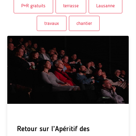
P+R gratuits
terrasse
Lausanne
travaux
chantier
Retour sur l’Apéritif des