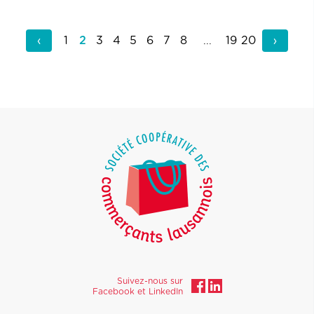
‹
...
›
1
2
3
4
5
6
7
8
19
20
Suivez-nous sur
Facebook et LinkedIn