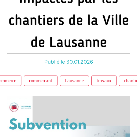
chantiers de la Ville
de Lausanne
Publié le
30.01.2026
ommerce
commercant
Lausanne
travaux
chanti