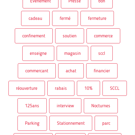
Evénement
Presse
bon
cadeau
fermé
fermeture
confinement
soutien
commerce
enseigne
magasin
sccl
commercant
achat
financier
réouverture
rabais
10%
SCCL
125ans
interview
Nocturnes
Parking
Stationnement
parc